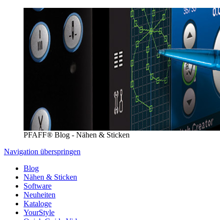
PFAFF® Blog - Nähen & Sticken
Navigation überspringen
Blog
Nähen & Sticken
Software
Neuheiten
Kataloge
YourStyle