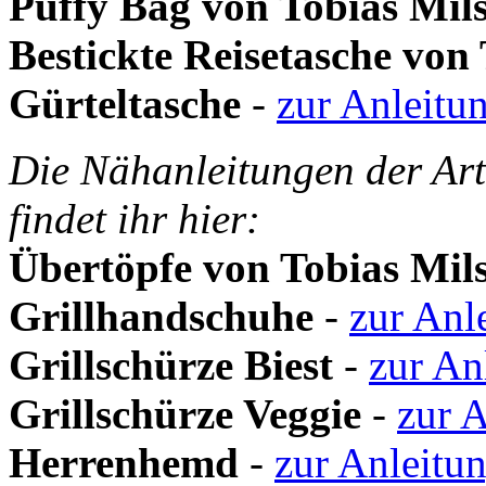
Puffy Bag von Tobias Mil
Bestickte Reisetasche von
Gürteltasche
-
zur Anleitu
Die Nähanleitungen der Art
findet ihr hier:
Übertöpfe von Tobias Mil
Grillhandschuhe
-
zur Anl
Grillschürze Biest
-
zur An
Grillschürze Veggie
-
zur 
Herrenhemd
-
zur Anleitu