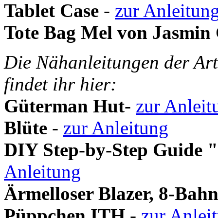
Tablet Case
-
zur Anleitun
Tote Bag Mel von Jasmin
Die Nähanleitungen der Art
findet ihr hier:
Güterman Hut
-
zur Anleit
Blüte
-
zur Anleitung
DIY Step-by-Step Guide "
Anleitung
Ärmelloser Blazer, 8-Bah
Püppchen ITH
-
zur Anlei