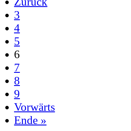
Zurück
3
4
5
6
7
8
9
Vorwärts
Ende »