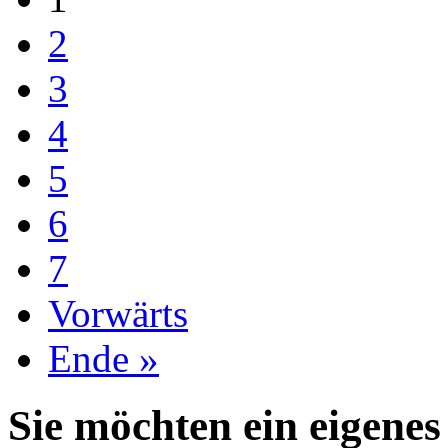
2
3
4
5
6
7
Vorwärts
Ende »
Sie möchten ein eigenes