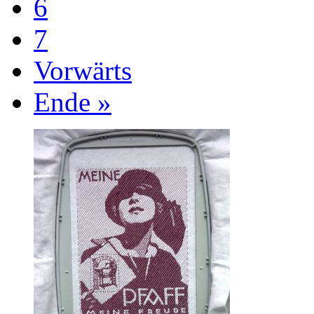
6
7
Vorwärts
Ende »